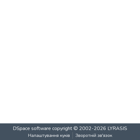
DSpace software
copyright © 2002-2026
LYRASIS
Налаштування куків
Зворотній зв'язок