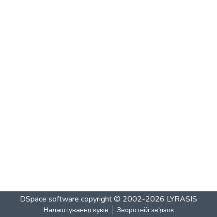
DSpace software
copyright © 2002-2026
LYRASIS
Налаштування куків
Зворотній зв'язок