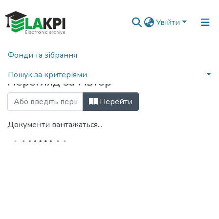
Увійти
Фонди та зібрання
Головна
Переглянути за автором
Пошук за критеріями
Перегляд за Автор
Перейти
Документи вантажаться...