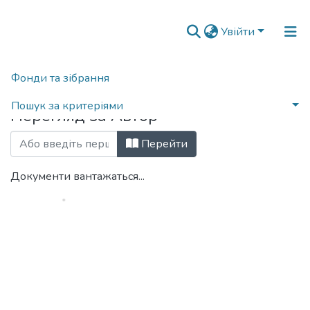
Увійти
Фонди та зібрання
Головна
Переглянути за автором
Пошук за критеріями
Перегляд за Автор
Перейти
Документи вантажаться...