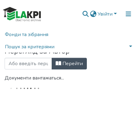
Увійти
Фонди та зібрання
Головна
Переглянути за автором
Пошук за критеріями
Перегляд за Автор
Перейти
Документи вантажаться...