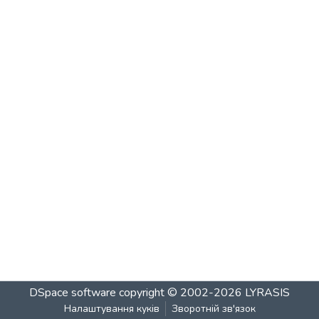
DSpace software
copyright © 2002-2026
LYRASIS
Налаштування куків
Зворотній зв'язок