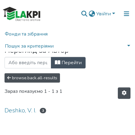
Увійти
Фонди та зібрання
Головна
Переглянути за автором
Пошук за критеріями
Перегляд за Автор
Перейти
browse.back.all-results
Зараз показуємо
1 - 1 з 1
Deshko, V. I.
3