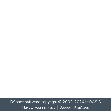
DSpace software
copyright © 2002-2026
LYRASIS
Налаштування куків
Зворотній зв'язок