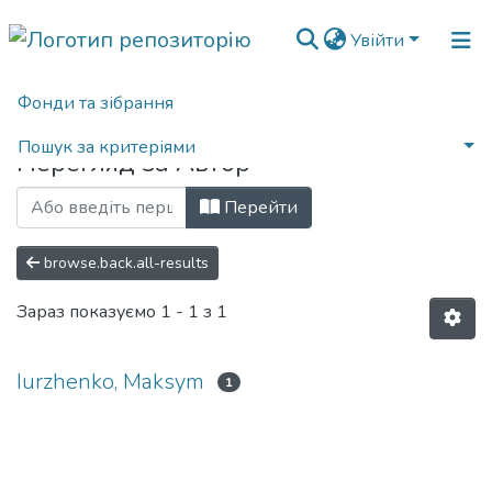
Увійти
Фонди та зібрання
Головна
Переглянути за автором
Пошук за критеріями
Перегляд за Автор
Перейти
browse.back.all-results
Зараз показуємо
1 - 1 з 1
Iurzhenko, Maksym
1