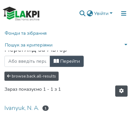
Увійти
Фонди та зібрання
Головна
Переглянути за автором
Пошук за критеріями
Перегляд за Автор
Перейти
browse.back.all-results
Зараз показуємо
1 - 1 з 1
Ivanyuk, N. A.
1