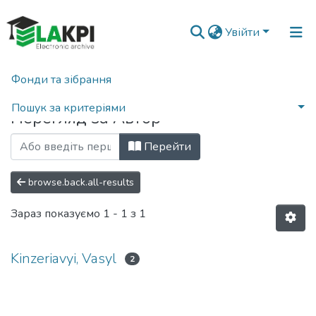
Увійти
Фонди та зібрання
Головна
Переглянути за автором
Пошук за критеріями
Перегляд за Автор
Перейти
browse.back.all-results
Зараз показуємо
1 - 1 з 1
Kinzeriavyi, Vasyl
2