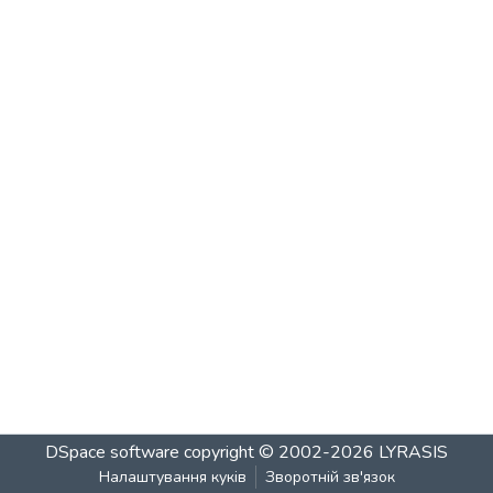
DSpace software
copyright © 2002-2026
LYRASIS
Налаштування куків
Зворотній зв'язок