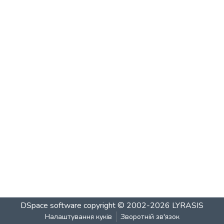
DSpace software
copyright © 2002-2026
LYRASIS
Налаштування куків
Зворотній зв'язок