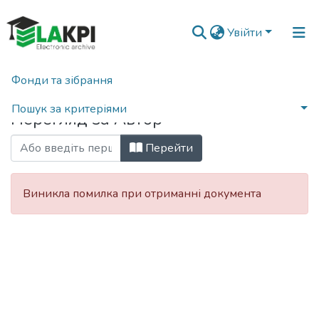
Увійти
Фонди та зібрання
Головна
Переглянути за автором
Пошук за критеріями
Перегляд за Автор
Перейти
Виникла помилка при отриманні документа