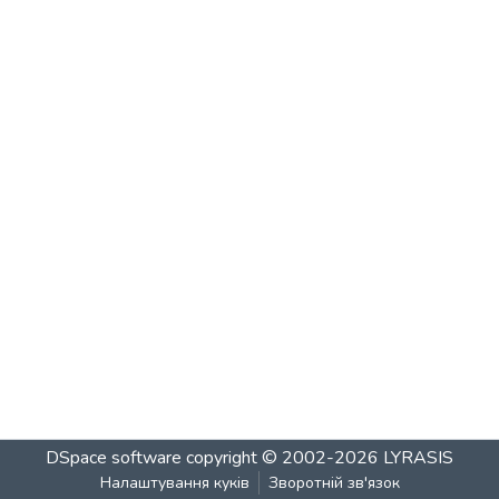
DSpace software
copyright © 2002-2026
LYRASIS
Налаштування куків
Зворотній зв'язок