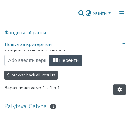
Увійти
Фонди та зібрання
Головна
Переглянути за автором
Пошук за критеріями
Перегляд за Автор
Перейти
browse.back.all-results
Зараз показуємо
1 - 1 з 1
Palytsya, Galyna
1