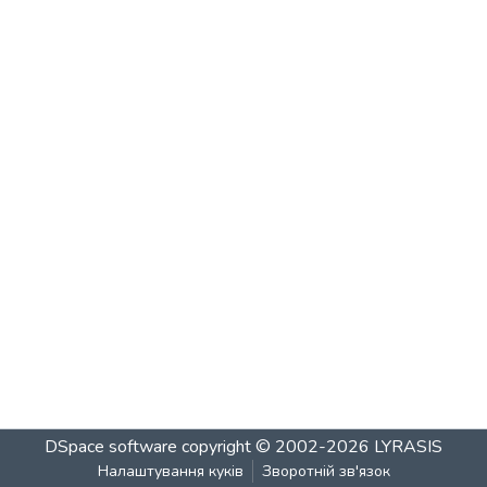
DSpace software
copyright © 2002-2026
LYRASIS
Налаштування куків
Зворотній зв'язок