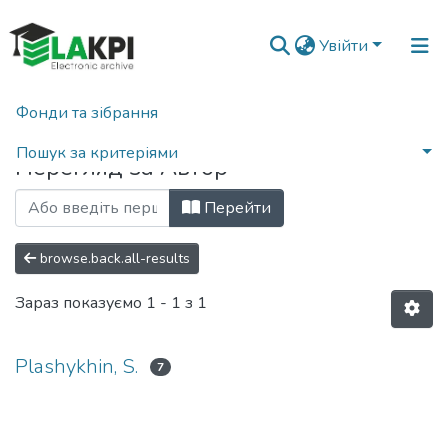
Увійти
Фонди та зібрання
Головна
Переглянути за автором
Пошук за критеріями
Перегляд за Автор
Перейти
browse.back.all-results
Зараз показуємо
1 - 1 з 1
Plashykhin, S.
7