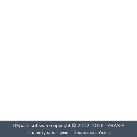
DSpace software
copyright © 2002-2026
LYRASIS
Налаштування куків
Зворотній зв'язок