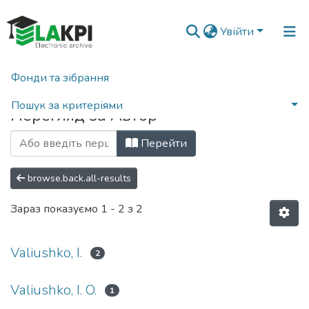
Увійти
Фонди та зібрання
Головна
Переглянути за автором
Пошук за критеріями
Перегляд за Автор
Перейти
browse.back.all-results
Зараз показуємо
1 - 2 з 2
Valiushko, I.
2
Valiushko, I. O.
1