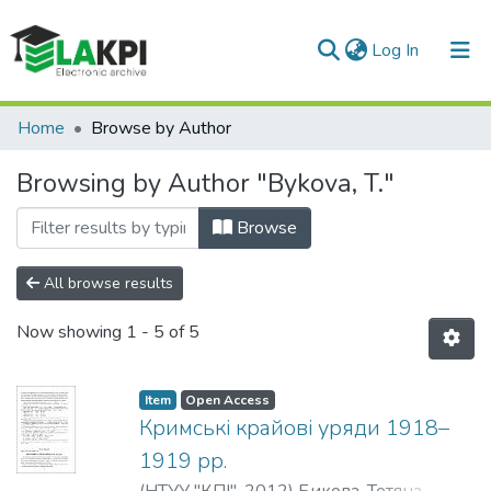
(current)
Log In
Communities & Collections
Home
Browse by Author
All of DSpace
Browsing by Author "Bykova, T."
Browse
All browse results
Now showing
1 - 5 of 5
Item
Open Access
Кримські крайові уряди 1918–
1919 рр.