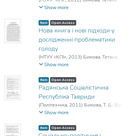
(
НТУУ "КПІ"
,
2012
)
Бикова, Тетяна
Борисівна
;
Bykova, T.
;
Быкова, Татьяна
Show more
Борисовна
Item
Open Access
Нова книга і нові підходи у
дослідженні проблематики
голоду
(
НТУУ «КПІ»
,
2013
)
Бикова, Тетяна
Борисівна
;
Bykova, T.
;
Быкова, Татьяна
Show more
Борисовна
Item
Open Access
Радянська Соціалістична
Республіка Тавриди
(
Політехніка
,
2011
)
Бикова, Т. Б.
;
Bykova,
T.
;
Быкова, Т. Б.
Show more
Item
Open Access
Соціально-політичне і