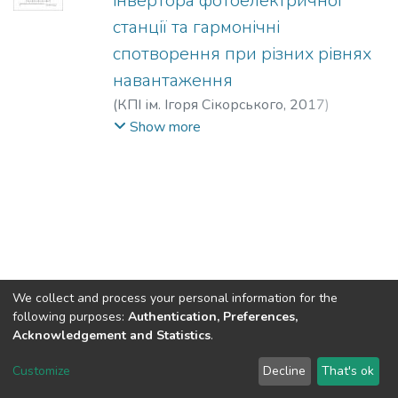
інвертора фотоелектричної
станції та гармонічні
спотворення при різних рівнях
навантаження
(
КПІ ім. Ігоря Сікорського
,
2017
)
Гаєвський, Олександр Юлійович
;
Дєлєв,
Show more
Данило Станіславович
;
Чорномурко,
Максим Олексійович
;
Бодняк, Василь
Володимирович
;
Haievskyi, Oleksandr
Yuliiovych
;
Dieliev, Danylo Stanislavovych
;
Chornomurko, Maksym Oleksiiovych
;
Bodniak, Vasyl Volodymyrovych
We collect and process your personal information for the
following purposes:
Authentication, Preferences,
Acknowledgement and Statistics
.
DSpace software
copyright © 2002-2026
LYRASIS
Customize
Decline
That's ok
Cookie settings
Send Feedback