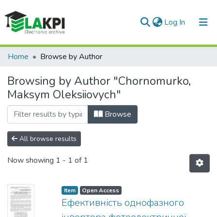
(current)
Log In
Communities & Collections
Home
Browse by Author
All of DSpace
Browsing by Author "Chornomurko,
Maksym Oleksiiovych"
Browse
All browse results
Now showing
1 - 1 of 1
Item
Open Access
Ефективність однофазного