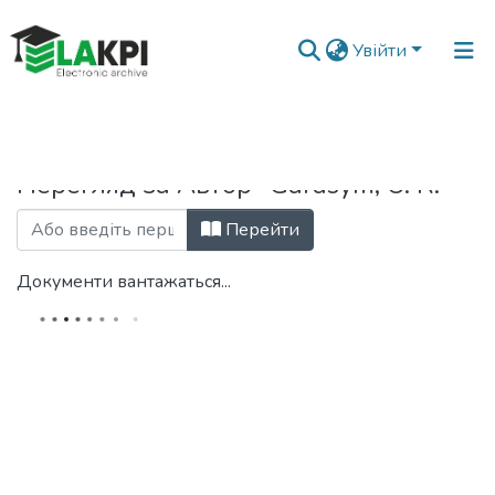
Увійти
Головна
Переглянути за автором
Перегляд за Автор "Garasym, O. R."
Перейти
Документи вантажаться...