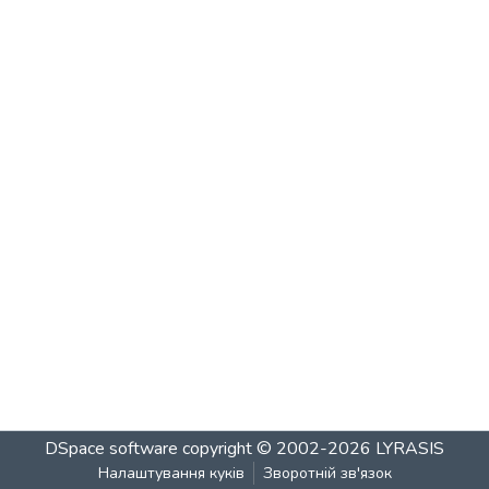
DSpace software
copyright © 2002-2026
LYRASIS
Налаштування куків
Зворотній зв'язок