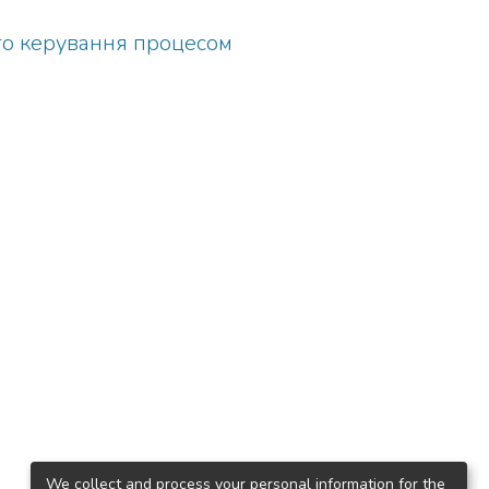
ого керування процесом
We collect and process your personal information for the