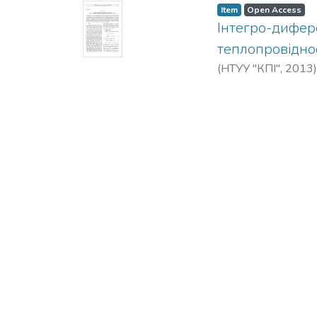
Item
Open Access
Інтегро-дифере
теплопровіднос
(
НТУУ "КПІ"
,
2013