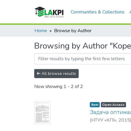
Communities & Collections
Home
Browse by Author
Browsing by Author "Kopet
All browse results
Now showing
1 - 2 of 2
Item
Open Access
Задача оптима
(
НТУУ «КПІ»
,
2015