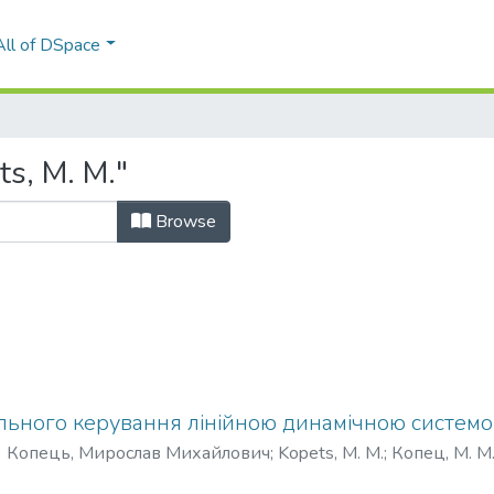
All of DSpace
s, M. M."
Browse
льного керування лінійною динамічною систем
)
Копець, Мирослав Михайлович
;
Kopets, M. M.
;
Копец, М. М