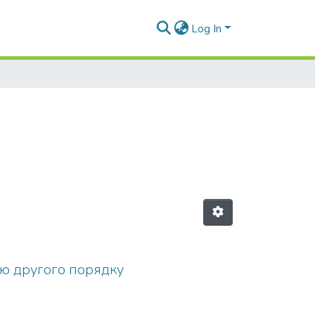
Log In
ою другого порядку
.