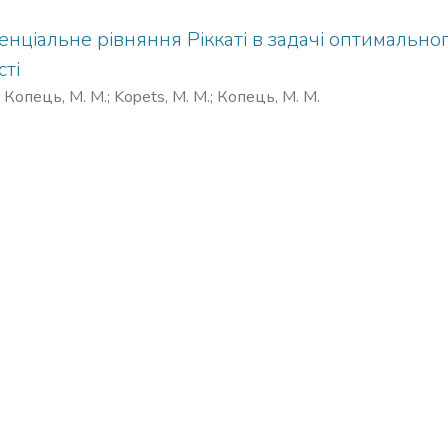
нціальне рівняння Ріккаті в задачі оптимальн
ті
)
Копець, М. М.
;
Kopets, M. M.
;
Копець, М. М.