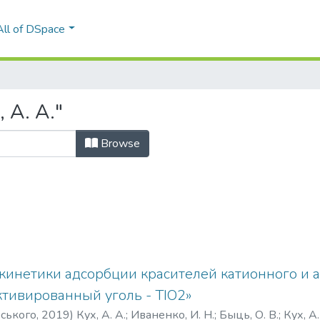
All of DSpace
 A. A."
Browse
кинетики адсорбции красителей катионного и а
ктивированный уголь - ТІО2»
рського
,
2019
)
Кух, А. А.
;
Иваненко, И. Н.
;
Быць, О. В.
;
Кух, А.