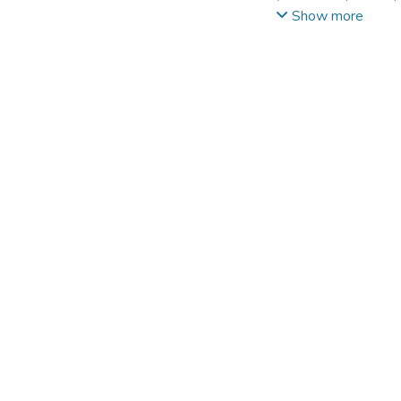
Kukh, A. A.
;
Ivanenko,
Show more