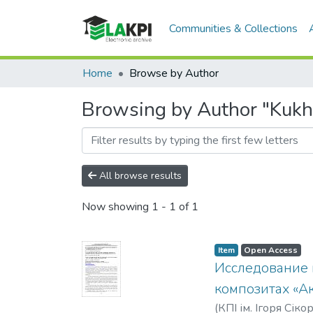
Communities & Collections
Home
Browse by Author
Browsing by Author "Kukh,
All browse results
Now showing
1 - 1 of 1
Item
Open Access
Исследование 
композитах «А
(
КПІ ім. Ігоря Сіко