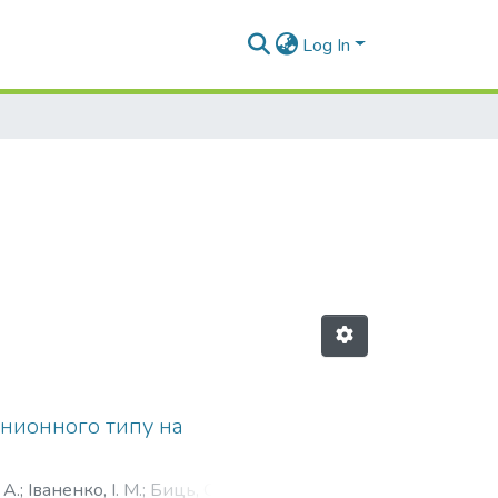
Log In
нионного типу на
 А.
;
Іваненко, І. М.
;
Биць, О. В.
;