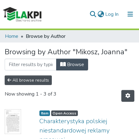
(current)
Log In
Communities & Collections
Home
Browse by Author
All of DSpace
Browsing by Author "Mikosz, Joanna"
Browse
All browse results
Now showing
1 - 3 of 3
Item
Open Access
Charakterystyka polskiej
niestandardowej reklamy