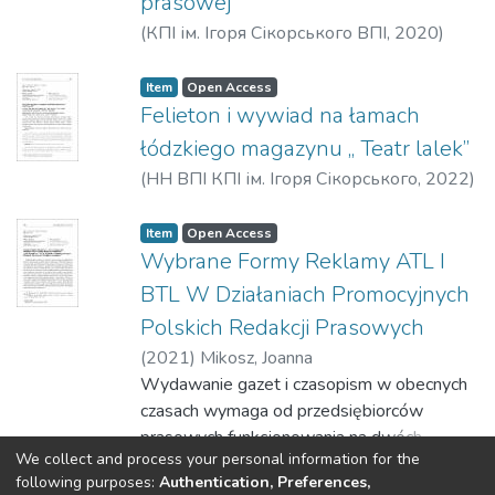
prasowej
(
КПІ ім. Ігоря Сікорського ВПІ
,
2020
)
Mikosz, Joanna
Item
Open Access
Felieton i wywiad na łamach
łódzkiego magazynu „ Teatr lalek”
(
НН ВПІ КПІ ім. Ігоря Сікорського
,
2022
)
Mikosz, Joanna
Item
Open Access
Wybrane Formy Reklamy ATL I
BTL W Działaniach Promocyjnych
Polskich Redakcji Prasowych
(
2021
)
Mikosz, Joanna
Wydawanie gazet i czasopism w obecnych
czasach wymaga od przedsiębiorców
prasowych funkcjonowania na dwóch
We collect and process your personal information for the
rynkach: czytelniczym i reklamowym. Muszą
Show more
following purposes:
Authentication, Preferences,
oni