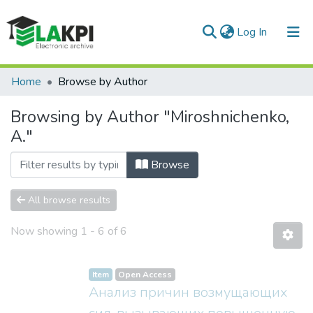
(current)
Log In
Communities & Collections
Home
Browse by Author
All of DSpace
Browsing by Author "Miroshnichenko,
A."
Browse
All browse results
Now showing
1 - 6 of 6
Item
Open Access
Анализ причин возмущающих