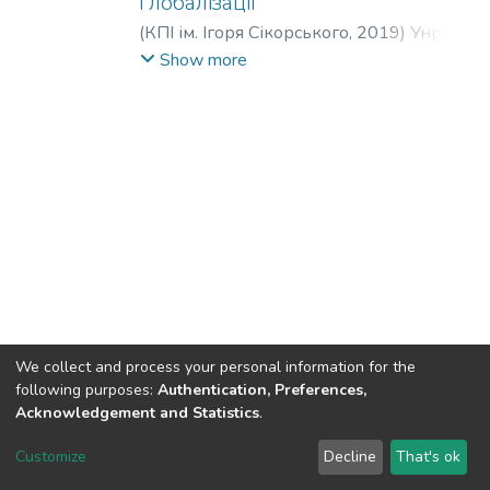
глобалізації
(
КПІ ім. Ігоря Сікорського
,
2019
)
Унрод,
В. І.
;
Тернова, Л. Ю.
;
Unrod, V.
;
Ternova, L.
;
Show more
Унрод, В. И.
;
Терновая, Л. Ю.
We collect and process your personal information for the
following purposes:
Authentication, Preferences,
Acknowledgement and Statistics
.
DSpace software
copyright © 2002-2026
LYRASIS
Customize
Decline
That's ok
Cookie settings
Send Feedback