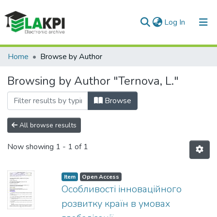
(current)
Log In
Communities & Collections
Home
Browse by Author
All of DSpace
Browsing by Author "Ternova, L."
Browse
All browse results
Now showing
1 - 1 of 1
Item
Open Access
Особливості інноваційного
розвитку країн в умовах