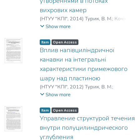
утвореннями в потоках
вихрових камер
(
НТУУ "КПІ"
,
2014
)
Турик, В. М.
;
Кочін, В.
О.
;
Кочіна, М. В.
;
Turick, V.
;
Kochin, V.
;
Show more
Kochina, M.
Item
Open Access
Вплив напівциліндричної
канавки на інтегральні
характеристики примежового
шару над пластиною
(
НТУУ "КПІ"
,
2012
)
Турик, В. М.
;
Воскобійник, В. А.
;
Воскобійник, А. В.
;
Show more
Turick, V.
;
Voskoboinick V.
;
Voskoboinick A.
Item
Open Access
Управление структурой течения
внутри полуцилиндрического
углубления