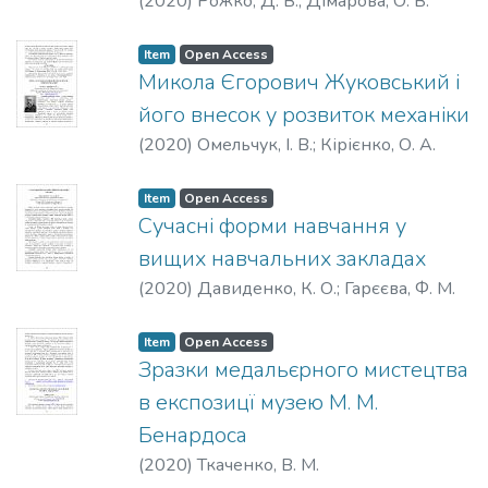
(
2020
)
Рожко, Д. В.
;
Дімарова, О. В.
Item
Open Access
Микола Єгорович Жуковський і
його внесок у розвиток механіки
(
2020
)
Омельчук, І. В.
;
Кірієнко, О. А.
Item
Open Access
Сучасні форми навчання у
вищих навчальних закладах
(
2020
)
Давиденко, К. О.
;
Гарєєва, Ф. М.
Item
Open Access
Зразки медальєрного мистецтва
в експозицї музею М. М.
Бенардоса
(
2020
)
Ткаченко, В. М.