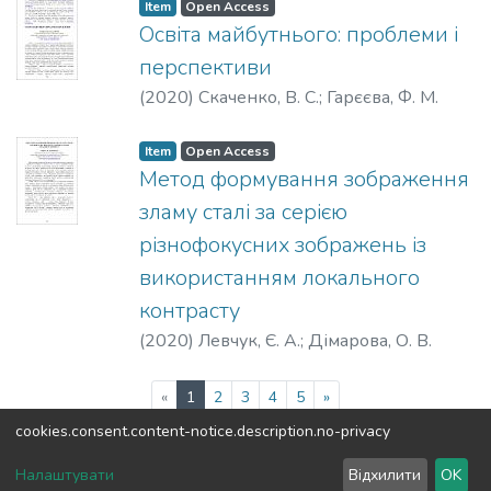
Item
Open Access
Освіта майбутнього: проблеми і
перспективи
(
2020
)
Скаченко, В. С.
;
Гарєєва, Ф. М.
Item
Open Access
Метод формування зображення
зламу сталі за серією
різнофокусних зображень із
використанням локального
контрасту
(
2020
)
Левчук, Є. А.
;
Дімарова, О. В.
(current)
«
1
2
3
4
5
»
cookies.consent.content-notice.description.no-privacy
DSpace software
copyright © 2002-2026
LYRASIS
Налаштувати
Відхилити
OK