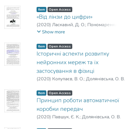
Item
Open Access
«Від лінзи до цифри»
(
2020
)
Ласкавий, Д. О.
;
Пономаренко, Л.
П.
Show more
Item
Open Access
Історичні аспекти розвитку
нейронних мереж та їх
застосування в фізиці
(
2020
)
Колупаєв, В. О.
;
Долянівська, О. В.
Item
Open Access
Принцип роботи автоматичної
коробки передач
(
2020
)
Павшук, Є. К.
;
Долянівська, О. В.