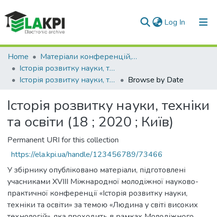
(current)
Log In
Communities & Collections
Home
Матеріали конференцій, семінарів і т.п.
Історія розвитку науки, техніки та освіти
All of DSpace
Історія розвитку науки, техніки та освіти (18 ; 2020 ; Київ)
Browse by Date
Історія розвитку науки, техніки
та освіти (18 ; 2020 ; Київ)
Permanent URI for this collection
https://ela.kpi.ua/handle/123456789/73466
У збірнику опубліковано матеріали, підготовлені
учасниками XVIII Міжнародної молодіжної науково-
практичної конференції «Історія розвитку науки,
техніки та освіти» за темою «Людина у світі високих
технологій», яка проходить в рамках Молодіжного