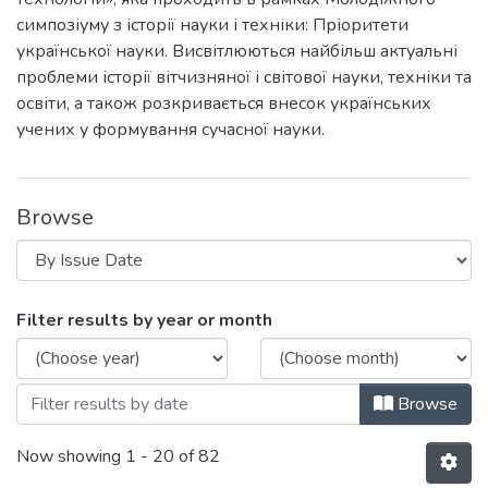
симпозіуму з історії науки і техніки: Пріоритети
української науки. Висвітлюються найбільш актуальні
проблеми історії вітчизняної і світової науки, техніки та
освіти, а також розкривається внесок українських
учених у формування сучасної науки.
Browse
Browsing Історія розвитку науки, техніки
Filter results by year or month
Browse
Now showing
1 - 20 of 82