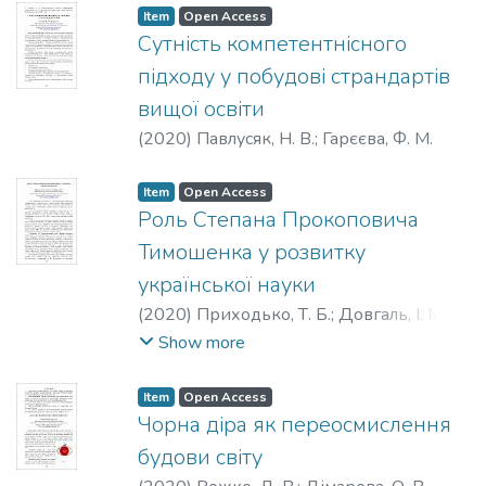
Item
Open Access
Сутність компетентнісного
підходу у побудові страндартів
вищої освіти
(
2020
)
Павлусяк, Н. В.
;
Гарєєва, Ф. М.
Item
Open Access
Роль Степана Прокоповича
Тимошенка у розвитку
української науки
(
2020
)
Приходько, Т. Б.
;
Довгаль, І. М.
;
Климук, О. С.
Show more
Item
Open Access
Чорна діра як переосмислення
будови світу