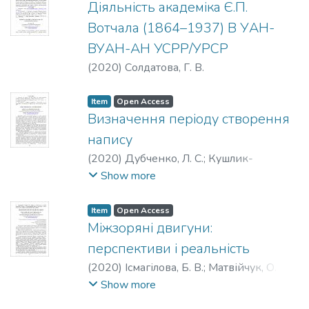
Діяльність академіка Є.П.
Вотчала (1864–1937) В УАН-
ВУАН-АН УСРР/УРСР
(
2020
)
Солдатова, Г. В.
Item
Open Access
Визначення періоду створення
напису
(
2020
)
Дубченко, Л. С.
;
Кушлик-
Дивульська, О. І.
Show more
Item
Open Access
Міжзоряні двигуни:
перспективи і реальність
(
2020
)
Ісмагілова, Б. В.
;
Матвійчук, О. В.
;
Подласов, С. О.
Show more