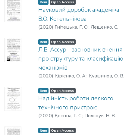
Item
Open Access
Науковий доробок академіка
В.О. Котельнікова
(
2020
)
Гнітецька, Г. О.
;
Лещенко, С.
Item
Open Access
Л.В. Ассур - засновник вчення
про структуру та класифікацію
механізмів
(
2020
)
Кірієнко, О. А.
;
Кувшинов, О. В.
Item
Open Access
Надійність роботи деякого
технічного пристрою
(
2020
)
Костіна, Г. С.
;
Поліщук, Н. В.
Item
Open Access