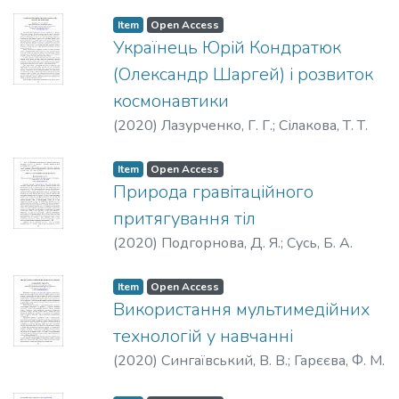
Item
Open Access
Українець Юрій Кондратюк
(Олександр Шаргей) і розвиток
космонавтики
(
2020
)
Лазурченко, Г. Г.
;
Сілакова, Т. Т.
Item
Open Access
Природа гравітаційного
притягування тіл
(
2020
)
Подгорнова, Д. Я.
;
Сусь, Б. А.
Item
Open Access
Використання мультимедійних
технологій у навчанні
(
2020
)
Сингаївський, В. В.
;
Гарєєва, Ф. М.