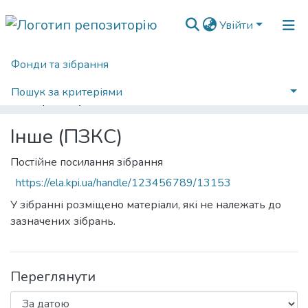
Увійти
Фонди та зібрання
Головна
Факультет програмних систем та прикладної математики (ФПСПМ)
Кафедра програмного забезпечення комп’ютерних систем (ПЗКС)
Інше (ПЗКС)
Пошук за критеріями
Переглянути за датою
Інше (ПЗКС)
Постійне посилання зібрання
https://ela.kpi.ua/handle/123456789/13153
У зібранні розміщено матеріали, які не належать до
зазначених зібрань.
Переглянути