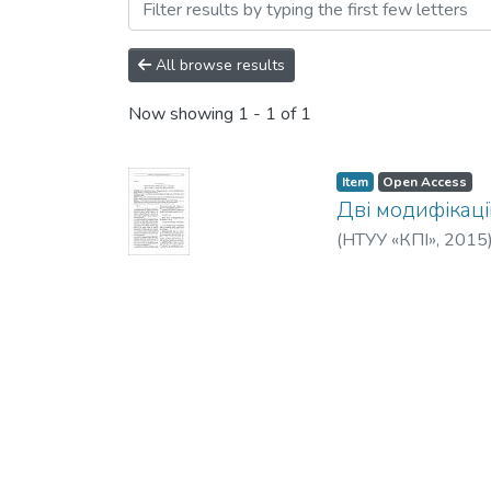
Browsing Наукові вісті Н
All browse results
Now showing
1 - 1 of 1
Item
Open Access
Дві модифікаці
(
НТУУ «КПІ»
,
2015