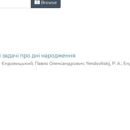
ТУУ «КПІ»: науково-технічний журн
Browse
ї задачі про дні народження
)
Єндовицький, Павло Олександрович
;
Yendovitskij, P. A.
;
Ен