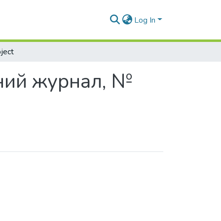
Log In
ject
чний журнал, №