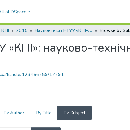
All of DSpace
і КПІ
2015
Наукові вісті НТУУ «КПІ»: науково-технічний журнал, № 4(102)
Browse by Sub
УУ «КПІ»: науково-техні
kpi.ua/handle/123456789/17791
By Author
By Title
By Subject