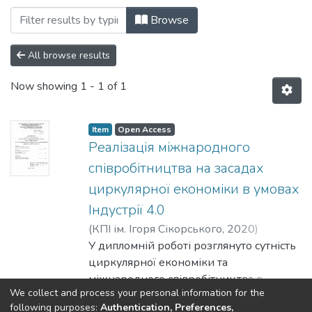
Browsing 12. Відповідальне споживання
Browse
All browse results
Now showing
1 - 1 of 1
Item
Open Access
Реалізація міжнародного
співробітництва на засадах
циркулярної економіки в умовах
Індустрії 4.0
(
КПІ ім. Ігоря Сікорського
,
2020
)
Хмілевська, Анастасія Олександрівна
У дипломній роботі розглянуто сутність
;
Войтко, Сергій Васильович
циркулярної економіки та
міжнародного співробітництва в
We collect and process your personal information for the
умовах Індустрії 4.0. Подано 30
Show more
following purposes:
Authentication, Preferences,