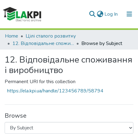
(current)
Log In
Communities & Collections
Home
Цілі сталого розвитку
12. Відповідальне споживання і виробництво
Browse by Subject
All of DSpace
12. Відповідальне споживання
і виробництво
Permanent URI for this collection
https://ela.kpi.ua/handle/123456789/58794
Browse