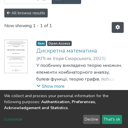
All browse results
Now showing
1 - 1 of 1
Item
Open Access
Дискретна математика
(
КПІ ім. Ігоря Сікорського
,
2025
)
Кучинська, Наталія
У посiбнику викладено теорiю множин,
;
Матійко,
Александра
елементи комбiнаторного аналiзу,
;
Шолохов, Сергій
булевi функцiї, теорiю графiв, побудову
та функцiонування скiнченних
Show more
автоматiв та основи теорiї складностi.
We collect and process your personal information for the
Наведений теоретичний матерiал
following purposes:
Authentication, Preferences,
проiлюстровано рiзноманiтними
Acknowledgement and Statistics
.
прикладами, мiстить вправи для
DSpace software
copyright © 2002-2026
LYRASIS
Customize
Decline
That's ok
перевiрки рiвня засвоєння матерiалу
Cookie settings
Send Feedback
здобувачами. Посiбник призначений