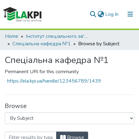
(current)
Log In
Communities & Collections
Home
Інститут спеціального зв'язку та захисту інформації (ІСЗЗІ)
Спеціальна кафедра №1
Browse by Subject
All of DSpace
Спеціальна кафедра №1
Permanent URI for this community
https://ela.kpi.ua/handle/123456789/1439
Browse
Browsing Спеціальна кафедра №1 by Su
Browse