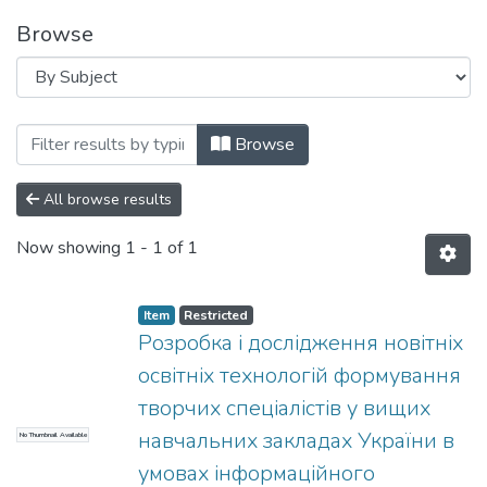
Browse
Browsing Звіти про науково-дослідні р
Browse
All browse results
Now showing
1 - 1 of 1
Item
Restricted
Розробка і дослідження новітніх
освітніх технологій формування
творчих спеціалістів у вищих
навчальних закладах України в
No Thumbnail Available
умовах інформаційного