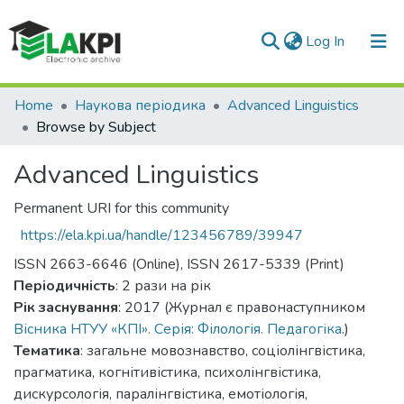
(current)
Log In
Communities & Collections
Home
Наукова періодика
Advanced Linguistics
Browse by Subject
All of DSpace
Advanced Linguistics
Permanent URI for this community
https://ela.kpi.ua/handle/123456789/39947
ISSN 2663-6646 (Online), ISSN 2617-5339 (Print)
Періодичність
: 2 рази на рік
Рік заснування
: 2017 (Журнал є правонаступником
Вісника НТУУ «КПІ». Серія: Філологія. Педагогіка
.)
Тематика
: загальне мовознавство, соціолінгвістика,
прагматика, когнітивістика, психолінгвістика,
дискурсологія, паралінгвістика, емотіологія,