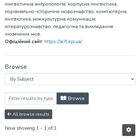
лінгвістична антропологія, корпусна лінгвістика,
порівняльно-історичне мовознавство, комп’ютерна
лінгвістика, міжкультурна комунікація,
літературознавство, педагогіка та викладання
іноземних мов.
Офіційний сайт
:
https://al.fl.kpi.ua/
Browse
Browsing Advanced Linguistics by Subje
Browse
All browse results
Now showing
1 - 1 of 1