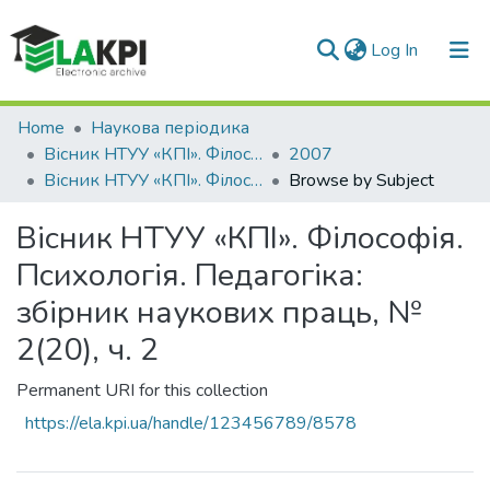
(current)
Log In
Communities & Collections
Home
Наукова періодика
Вісник НТУУ «КПІ». Філософія. Психологія. Педагогіка
2007
All of DSpace
Вісник НТУУ «КПІ». Філософія. Психологія. Педагогіка: збірник наукових праць, № 2(20), ч. 2
Browse by Subject
Вісник НТУУ «КПІ». Філософія.
Психологія. Педагогіка:
збірник наукових праць, №
2(20), ч. 2
Permanent URI for this collection
https://ela.kpi.ua/handle/123456789/8578