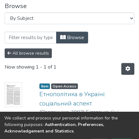
Browse
Browsing Вісник НТУУ «КПІ». Філософія.
Browse
All browse results
Now showing
1 - 1 of 1
Item
Open Access
Етнополітика в Україні:
соціальний аспект
(
Політехніка
,
2007
)
Білявська, О. С.
;
We collect and process your personal information for the
Bilyavska, O.
;
Билявская, О. С.
Show more
following purposes:
Authentication, Preferences,
Acknowledgement and Statistics
.