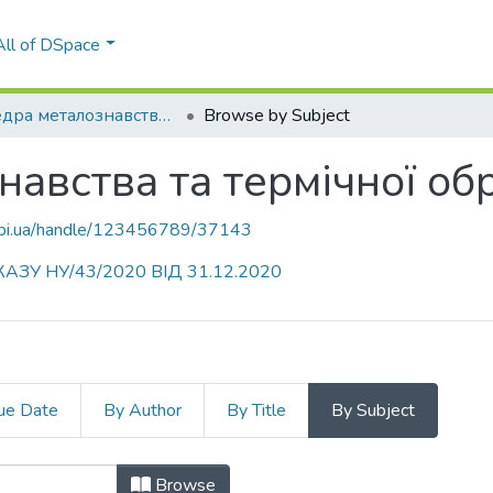
All of DSpace
Кафедра металознавства та термічної обробки (МТО)
Browse by Subject
авства та термічної об
.kpi.ua/handle/123456789/37143
АЗУ НУ/43/2020 ВІД 31.12.2020
ue Date
By Author
By Title
By Subject
навства та термічної обробки (МТ
Browse