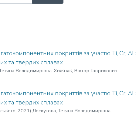
атокомпонентних покриттів за участю Ti, Cr, Al
вих та твердих сплавах
 Тетяна Володимирівна
;
Хижняк, Віктор Гаврилович
атокомпонентних покриттів за участю Ti, Cr, Al
вих та твердих сплавах
рського
,
2021
)
Лоскутова, Тетяна Володимирівна