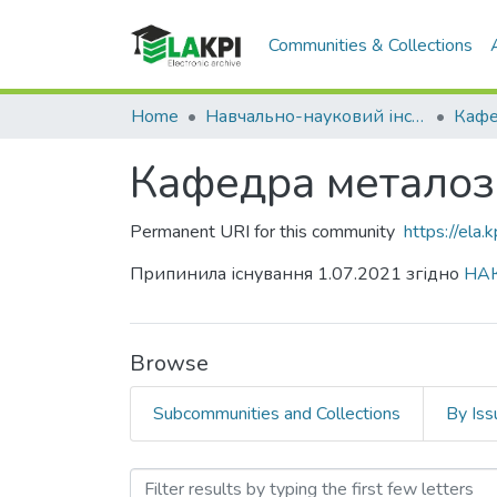
Communities & Collections
Home
Навчально-науковий інститут матеріалознавства та зварювання ім. Є.О. Патона (НН ІМЗ ім. Є.О. Патона)
Кафедра металозн
Permanent URI for this community
https://ela
Припинила існування 1.07.2021 згідно
НАК
Browse
Subcommunities and Collections
By Iss
Browsing Кафедра металоз