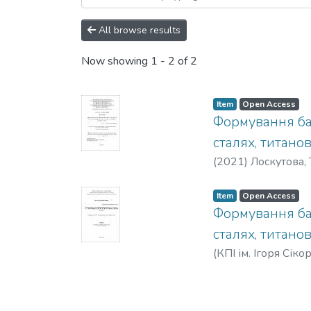
All browse results
Now showing
1 - 2 of 2
Item
Open Access
Формування баг
сталях, титано
(
2021
)
Лоскутова,
Item
Open Access
Формування баг
сталях, титано
(
КПІ ім. Ігоря Сіко