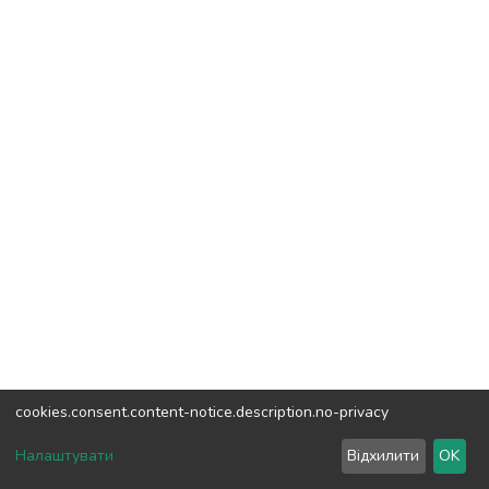
cookies.consent.content-notice.description.no-privacy
DSpace software
copyright © 2002-2026
LYRASIS
Налаштувати
Відхилити
OK
Cookie settings
Send Feedback