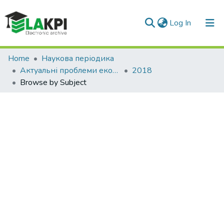
(current)
Log In
Communities & Collections
Home
Наукова періодика
Актуальні проблеми економіки та управління
2018
All of DSpace
Browse by Subject