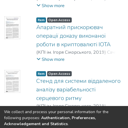
Гордієнко, Я. О.
;
Варфоломєєв, А. Ю.
;
Show more
Короткий, Є. В.
Item
Open Access
Апаратний прискорювач
операції доказу виконаної
роботи в криптовалюті IOTA
(
КПІ ім. Ігоря Сікорського
,
2019
)
Сачов,
Сергій Олександрович
;
Короткий,
Show more
Євген Васильович
Item
Open Access
Стенд для системи віддаленого
аналізу варіабельності
серцевого ритму
(
КПІ ім. Ігоря Сікорського
,
2019
)
We collect and process your personal information for the
Скопець, Олександр Максимович
;
Show more
following purposes:
Authentication, Preferences,
Короткий, Євген Васильович
Acknowledgement and Statistics
.