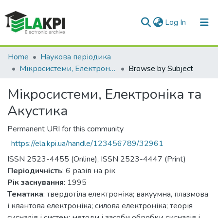
(current)
Log In
Communities & Collections
Home
Наукова періодика
Мікросистеми, Електроніка та Акустика
Browse by Subject
All of DSpace
Мікросистеми, Електроніка та
Акустика
Permanent URI for this community
https://ela.kpi.ua/handle/123456789/32961
ISSN 2523-4455 (Online), ISSN 2523-4447 (Print)
Періодичність
: 6 разів на рік
Рік заснування
: 1995
Тематика
: твердотіла електроніка; вакуумна, плазмова
і квантова електроніка; силова електроніка; теорія
сигналів і систем; методи і засоби обробки сигналів і