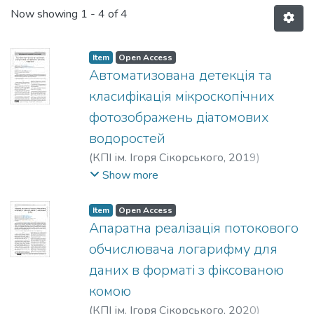
Now showing
1 - 4 of 4
Item
Open Access
Автоматизована детекція та
класифікація мікроскопічних
фотозображень діатомових
водоростей
(
КПІ ім. Ігоря Сікорського
,
2019
)
Іванова, Марина Вікторівна
;
Вунтесмері,
Show more
Юрій Володимирович
;
Бухтіярова,
Людмила Миколаївна
Item
Open Access
Апаратна реалізація потокового
обчислювача логарифму для
даних в форматі з фіксованою
комою
(
КПІ ім. Ігоря Сікорського
,
2020
)