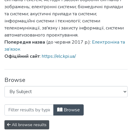
зображень; електронні системи; біомедичні прилади
та системи; акустичні прилади та системи;
інформаційні системи і технології; системи
телекомунікації, зв'язку і захисту інформації, системи
автоматизованого проектування.
Попередня назва
(до червня 2017 р.):
Електроніка та
зв’язок
Офіційний сайт
:
https://elc.kpi.ua/
Browse
Browsing Мікросистеми, Електроніка та
Browse
All browse results