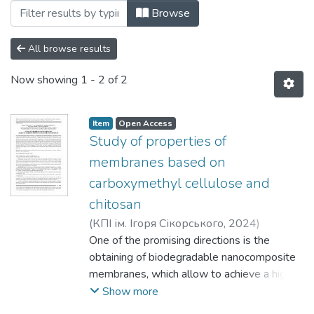
Browsing 2024 by Subject "628.1:66.08"
Browse
All browse results
Now showing
1 - 2 of 2
Item
Open Access
Study of properties of
membranes based on
carboxymethyl cellulose and
chitosan
(
КПІ ім. Ігоря Сікорського
,
2024
)
Ovsiankina, Viktoriia
Оne of the promising directions is the
;
Demchenko, Valeriy
;
Khohotva, Oleksandr
obtaining of biodegradable nanocomposite
;
Krysenko, Tamara
;
Iurzhenko, Maksym
membranes, which allow to achieve a high
level of purification and do not pollute the
Show more
environment after their using. Anionic