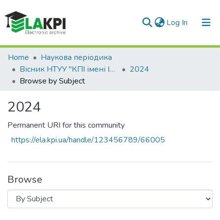
(current)
Log In
Communities & Collections
Home
Наукова періодика
Вісник НТУУ "КПІ імені Ігоря Сікорського". Серія: Хімічна інженерія, екологія та ресурсозбереження
2024
All of DSpace
Browse by Subject
2024
Permanent URI for this community
https://ela.kpi.ua/handle/123456789/66005
Browse