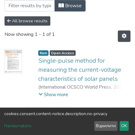
Browsing Статті (ІВТ) by Subject "Voltag
Browse
All browse results
Now showing
1 - 1 of 1
Item
Open Access
Single-pulse method for
measuring the current-voltage
characteristics of solar panels
(
International OCSCO World Press
,
2019
)
Bozhko, K. M.
;
Zashchepkina, N. M.
;
Markin,
Show more
M. O.
;
Markina, O. M.
cookies.consent.content-notice.description.no-privacy
DSpace software
copyright © 2002-2026
LYRASIS
Налаштувати
Відхилити
OK
Cookie settings
Send Feedback