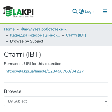
(current)
Log In
Communities & Collections
Home
Факультет робототехніки та приладобудування (ФРП)
Кафедра інформаційно-вимірювальних технологій (ІВТ)
Статті (ІВТ)
All of DSpace
Browse by Subject
Статті (ІВТ)
Permanent URI for this collection
https://ela.kpi.ua/handle/123456789/34227
Browse