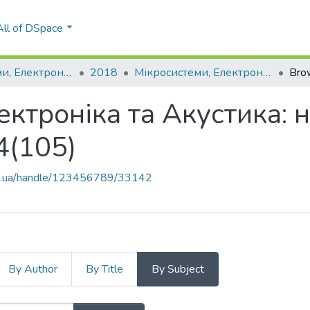
All of DSpace
Мікросистеми, Електроніка та Акустика
2018
Мікросистеми, Електроніка та Акустика: науково-технічний журнал, Т. 23, № 4(105)
Bro
ектроніка та Акустика: 
4(105)
kpi.ua/handle/123456789/33142
By Author
By Title
By Subject