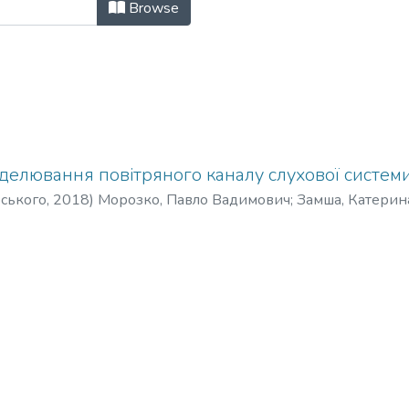
лектроніка та Акустика: науково-те
Browse
делювання повітряного каналу слухової систем
рського
,
2018
)
Морозко, Павло Вадимович
;
Замша, Катерина