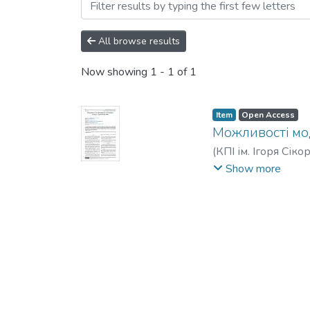
Browsing Мікросистеми, Е
All browse results
Now showing
1 - 1 of 1
Item
Open Access
Можливості мо
(
КПІ ім. Ігоря Сіко
Андріївна
Show more