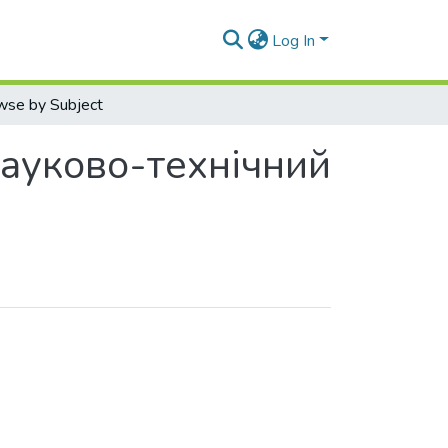
Log In
wse by Subject
науково-технічний