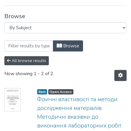
Browse
Browsing Навчально-методичні матеріал
Browse
All browse results
Now showing
1 - 2 of 2
Item
Open Access
Фізичні властивості та методи
дослідження матеріалів.
Методичні вказівки до
виконання лабораторних робіт