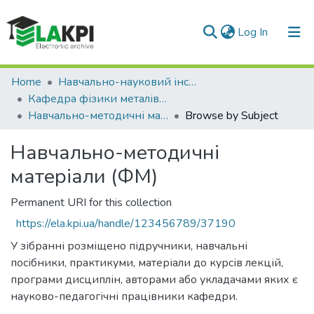
(current)
Log In
Communities & Collections
Home
Навчально-науковий інститут матеріалознавства та зварювання ім. Є.О. Патона (НН ІМЗ ім. Є.О. Патона)
Кафедра фізики металів (ФМ)
All of DSpace
Навчально-методичні матеріали (ФМ)
Browse by Subject
Навчально-методичні
матеріали (ФМ)
Permanent URI for this collection
https://ela.kpi.ua/handle/123456789/37190
У зібранні розміщено підручники, навчальні
посібники, практикуми, матеріали до курсів лекцій,
програми дисциплін, авторами або укладачами яких є
науково-педагогічні працівники кафедри.