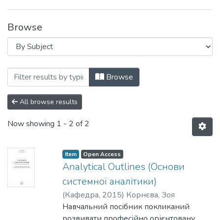
Browse
Browsing Навчально-методичні матеріа
Browse
All browse results
Now showing
1 - 2 of 2
Item
Open Access
Analytical Outlines (Основи
системної аналітики)
(
Кафедра
,
2015
)
Корнєва, Зоя
Михайлівна
Навчальний посібник покликаний
;
Павловська, Юлія
Вікторівна
розвивати професійно орієнтовану