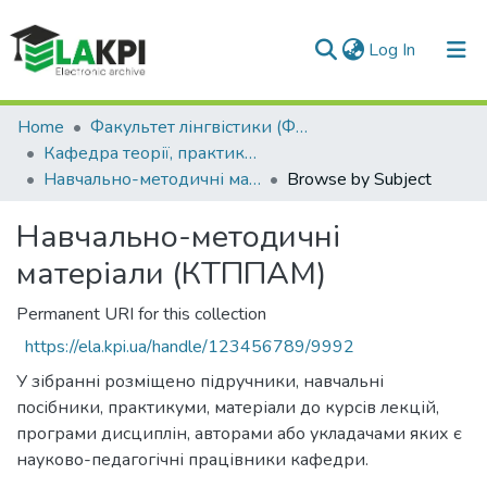
(current)
Log In
Communities & Collections
Home
Факультет лінгвістики (ФЛ)
Кафедра теорії, практики та перекладу англійської мови (КТППАМ)
All of DSpace
Навчально-методичні матеріали (КТППАМ)
Browse by Subject
Навчально-методичні
матеріали (КТППАМ)
Permanent URI for this collection
https://ela.kpi.ua/handle/123456789/9992
У зібранні розміщено підручники, навчальні
посібники, практикуми, матеріали до курсів лекцій,
програми дисциплін, авторами або укладачами яких є
науково-педагогічні працівники кафедри.