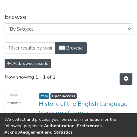
Browse
Browsing Навчально-методичні матері
Browse
All browse results
Now showing
1 - 1 of 1
Item
Open Access
History of the English Language:
Glossary of Terms
We collect and process your personal information for the
(
КПІ ім. Ігоря Сікорського
,
2020
)
following purposes:
Authentication, Preferences,
Марченко, Валентина Володимирівна
Acknowledgement and Statistics
.