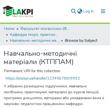
(current)
Log In
Communities & Collections
Home
Факультет лінгвістики (ФЛ)
Кафедра теорії, практики та перекладу англійської мови (КТППАМ)
All of DSpace
Навчально-методичні матеріали (КТППАМ)
Browse by Subject
Навчально-методичні
матеріали (КТППАМ)
Permanent URI for this collection
https://ela.kpi.ua/handle/123456789/9992
У зібранні розміщено підручники, навчальні
посібники, практикуми, матеріали до курсів лекцій,
програми дисциплін, авторами або укладачами яких є
науково-педагогічні працівники кафедри.