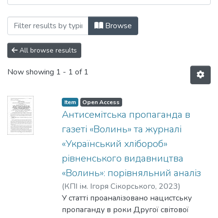
Browsing Сторінки історії: збірник нау
Browse
All browse results
Now showing
1 - 1 of 1
Item
Open Access
Антисемітська пропаганда в
газеті «Волинь» та журналі
«Український хлібороб»
рівненського видавництва
«Волинь»: порівняльний аналіз
(
КПІ ім. Ігоря Сікорського
,
2023
)
Михальчук, Р. Ю.
У статті проаналізовано нацистську
пропаганду в роки Другої світової