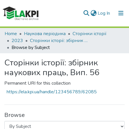
(current)
Log In
Communities & Collections
Home
Наукова періодика
Сторінки історії
2023
Сторінки історії: збірник наукових праць, Вип. 56
All of DSpace
Browse by Subject
Сторінки історії: збірник
наукових праць, Вип. 56
Permanent URI for this collection
https://ela.kpi.ua/handle/123456789/62085
Browse