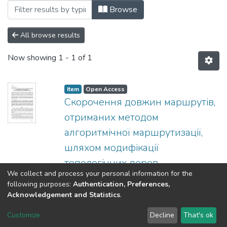
Browsing 2007 by Subject "004.7"
Browse
All browse results
Now showing
1 - 1 of 1
Item
Open Access
Скорочення довжин маршрутів,
отриманих методом
алгоритмічної маршрутизації,
шляхом модифікації
топологічних дерев
We collect and process your personal information for the
(
Век+
,
2007
)
Корольков, І. В.
following purposes:
Authentication, Preferences,
Acknowledgement and Statistics
.
DSpace software
copyright © 2002-2026
LYRASIS
Customize
Decline
That's ok
Cookie settings
Send Feedback