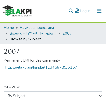
(current)
Log In
Communities & Collections
Home
Наукова періодика
Вісник НТУУ «КПІ». Інформатика, управління та обчислювальна техніка
2007
All of DSpace
Browse by Subject
2007
Permanent URI for this community
https://ela.kpi.ua/handle/123456789/6257
Browse