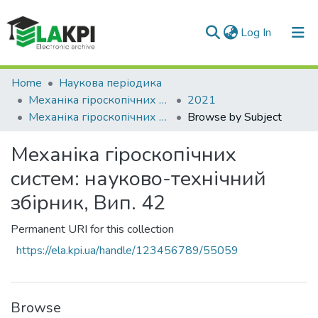
(current)
Log In
Communities & Collections
Home
Наукова періодика
Механіка гіроскопічних систем
2021
All of DSpace
Механіка гіроскопічних систем: науково-технічний збірник, Вип. 42
Browse by Subject
Механіка гіроскопічних
систем: науково-технічний
збірник, Вип. 42
Permanent URI for this collection
https://ela.kpi.ua/handle/123456789/55059
Browse