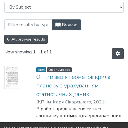
Browsing Механіка гіроскопічних систем
Browse
All browse results
Now showing
1 - 1 of 1
Item
Open Access
Оптимізація геометрії крила
планеру з урахуванням
статистичних даних
(
КПІ ім. Ігоря Сікорського
,
2021
)
Тисячук, О. В.
В роботі представлено синтез
;
Сухов, В. В.
;
Предаченко,
К. О.
алгоритму оптимізації аеродинамічних
;
Лукан, А. В.
характеристик планера на етапі