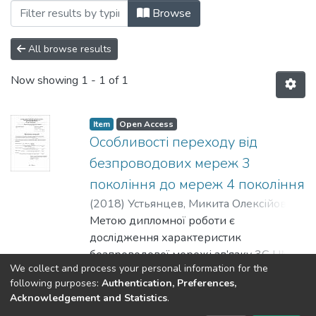
Browsing Магістерські роботи (ЗТРІ) by
Browse
All browse results
Now showing
1 - 1 of 1
Item
Open Access
Особливості переходу від
безпроводових мереж 3
покоління до мереж 4 покоління
(
2018
)
Устьянцев, Микита Олексійович
;
Лазебний, Володимир Семенович
Метою дипломної роботи є
дослідження характеристик
безпроводової мережі зв’язку 3G UMTS
We collect and process your personal information for the
та 4G LTE із застосування програмного
Show more
following purposes:
Authentication, Preferences,
середовища Atoll.
Acknowledgement and Statistics
.
Результатом роботи є розраховані