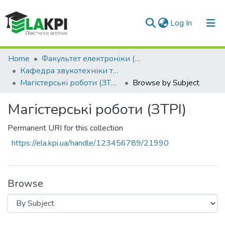
(current)
Log In
Communities & Collections
Home
Факультет електроніки (ФЕЛ)
Кафедра звукотехніки та реєстрації інформації (ЗТРІ)
All of DSpace
Магістерські роботи (ЗТРІ)
Browse by Subject
Магістерські роботи (ЗТРІ)
Permanent URI for this collection
https://ela.kpi.ua/handle/123456789/21990
Browse