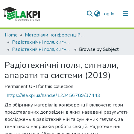
(current)
Log In
Communities & Collections
Home
Матеріали конференцій, семінарів і т.п.
Радіотехнічні поля, сигнали, апарати та системи
All of DSpace
Радіотехнічні поля, сигнали, апарати та системи (2019)
Browse by Subject
Радіотехнічні поля, сигнали,
апарати та системи (2019)
Permanent URI for this collection
https://ela.kpi.ua/handle/123456789/37449
До збірнику матеріалів конференції включено тези
представлених доповідей, в яких наведені результати
досліджень в радіотехнічній та суміжних галузях, за
тематикою напрямків роботи секцій: Радіотехнічні
кола та сигнали. Обчислювальні методи в