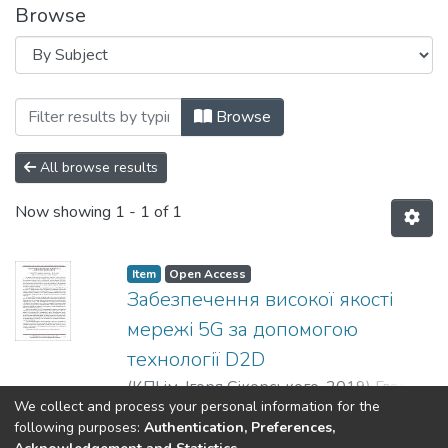
Browse
Browsing Радіотехнічні поля, сигнали, 
Browse
All browse results
Now showing
1 - 1 of 1
Item
Open Access
Забезпечення високої якості
мережі 5G за допомогою
технології D2D
(
КПІ ім. Ігоря Сікорського
,
2019
)
Гладун,
We collect and process your personal information for the
В. В.
;
Булашенко, А. В.
Show more
following purposes:
Authentication, Preferences,