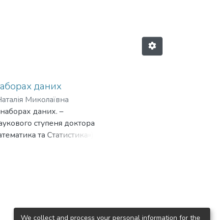
наборах даних
Наталія Миколаївна
наборах даних. –
аукового ступеня доктора
тематика та Статистика»). –
ут імені Ігоря Сікорського»,
вчання для вирішення
ізні класи рівномірно
не відповідають цій умові,
ками. Особливо це
ибірки може бути присутні
авчання погано розпізнає
We collect and process your personal information for the