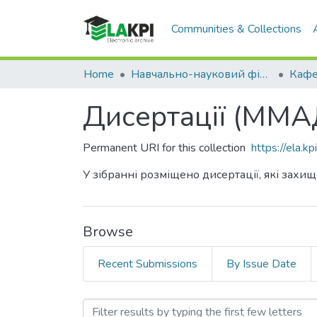
Communities & Collections
Home
Навчально-науковий фізико-технічний інститут (НН ФТІ)
Дисертації (ММА
Permanent URI for this collection
https://ela.
У зібранні розміщено дисертації, які зах
Browse
Recent Submissions
By Issue Date
Browsing Дисертації (ММА