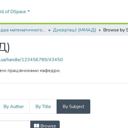
All of DSpace
Кафедра математичного моделювання та аналізу даних (ММАД)
Дисертації (ММАД)
Browse by S
Д)
kpi.ua/handle/123456789/43450
ищені працівниками кафедри.
By Author
By Title
By Subject
Д) by Subject "measure of nonconf
Browse