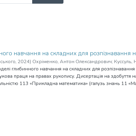
ного навчання на складних для розпізнавання 
рського
,
2024
)
Охріменко, Антон Олександрович
;
Куссуль, 
делі глибинного навчання на складних для розпізнавання 
укова праця на правах рукопису. Дисертація на здобуття н
іальністю 113 «Прикладна математика» (галузь знань 11 «Ма
ічний університет України «Київський політехнічний інстит
ннім часом широко використовуються методи машинного на
ктичних завдань. Дані методи найкраще працюють, якщо р
чальній вибірці. На практиці, реальні набори даних часто 
ь бути незбалансованими та перекриватися за своїми озна
дачі сегментації, де на кожному зображенні з навчальної в
ласів у різній пропорції. Як наслідок, модель машинного н