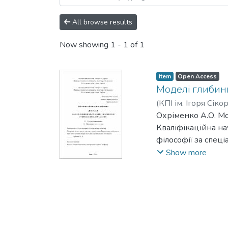
All browse results
Now showing
1 - 1 of 1
Item
Open Access
Моделі глибин
(
КПІ ім. Ігоря Сіко
Охріменко А.О. Мо
Кваліфікаційна на
філософії за спец
Національний техн
Show more
Київ, 2024. Оста
різноманітних пра
представлені у нав
класи у них можут
проявляється у за
одразу декілька к