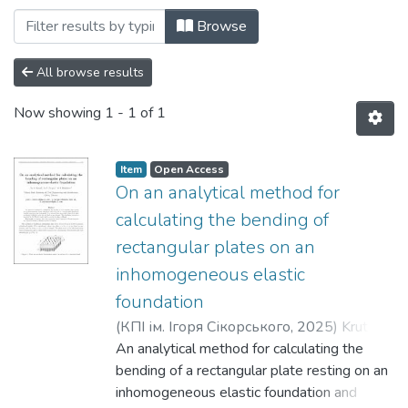
Browsing Математика в сучасному техніч
Browse
All browse results
Now showing
1 - 1 of 1
Item
Open Access
On an analytical method for
calculating the bending of
rectangular plates on an
inhomogeneous elastic
foundation
(
КПІ ім. Ігоря Сікорського
,
2025
)
Krutii,
Yu. S.
An analytical method for calculating the
;
Perperi, A. O.
;
Bekshaiev, O. S.
bending of a rectangular plate resting on an
inhomogeneous elastic foundation and