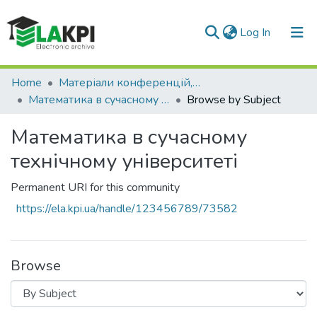
(current)
Log In
Communities & Collections
Home
Матеріали конференцій, семінарів і т.п.
Математика в сучасному технічному університеті
Browse by Subject
All of DSpace
Математика в сучасному
технічному університеті
Permanent URI for this community
https://ela.kpi.ua/handle/123456789/73582
Browse