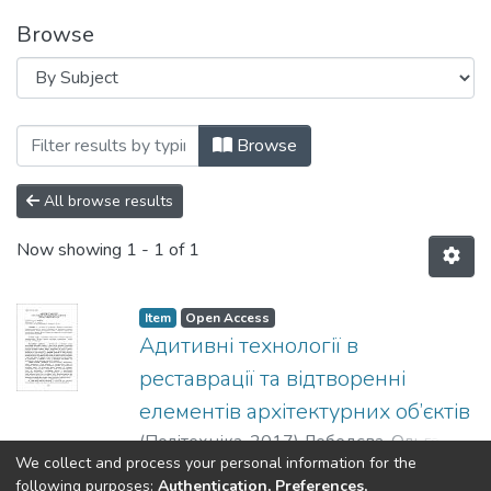
Browse
Browsing Матеріали конференцій, семіна
Browse
All browse results
Now showing
1 - 1 of 1
Item
Open Access
Адитивні технології в
реставрації та відтворенні
елементів архітектурних об’єктів
(
Політехніка
,
2017
)
Лебедєва, Ольга
We collect and process your personal information for the
Олександрівна
;
Гумен, Олена
Show more
following purposes:
Authentication, Preferences,