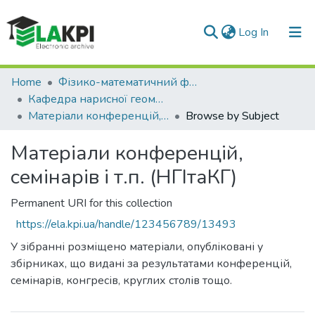
(current)
Log In
Communities & Collections
Home
Фізико-математичний факультет (ФМФ)
Кафедра нарисної геометрії, інженерної та комп'ютерної графіки (НГІтаКГ)
All of DSpace
Матеріали конференцій, семінарів і т.п. (НГІтаКГ)
Browse by Subject
Матеріали конференцій,
семінарів і т.п. (НГІтаКГ)
Permanent URI for this collection
https://ela.kpi.ua/handle/123456789/13493
У зібранні розміщено матеріали, опубліковані у
збірниках, що видані за результатами конференцій,
семінарів, конгресів, круглих столів тощо.