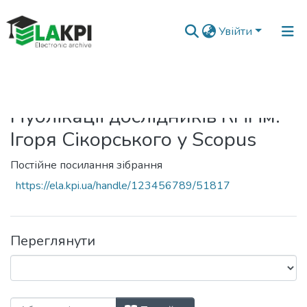
Увійти
Головна
Публікації дослідників КПІ ім.
Ігоря Сікорського у Scopus
Постійне посилання зібрання
https://ela.kpi.ua/handle/123456789/51817
Переглянути
Перегляд Публікації дослідників КПІ ім