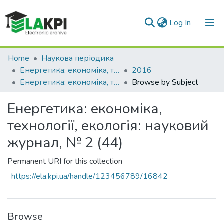
(current)
Log In
Communities & Collections
Home
Наукова періодика
Енергетика: економіка, технології, екологія
2016
All of DSpace
Енергетика: економіка, технології, екологія: науковий журнал, № 2 (44)
Browse by Subject
Енергетика: економіка,
технології, екологія: науковий
журнал, № 2 (44)
Permanent URI for this collection
https://ela.kpi.ua/handle/123456789/16842
Browse