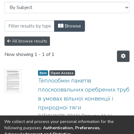
Browsing Енергетика: економіка, технол
Browse
All browse results
Now showing
1 - 1 of 1
Item
Open Access
Теплообмін пакетів
плоскоовальних оребрених труб
в умовах вільної конвекції і
природної тяги
(
НТУУ "КПІ"
,
2016
)
Вознюк, М. М.
;
We collect and process your personal information for the
Рогачов, В. А.
;
Терех, О. М.
;
Баранюк, О.
Show more
following purposes:
Authentication, Preferences,
В.
;
Vozniuk, M. M.
;
Rogachov, V. A.
;
Terekh,